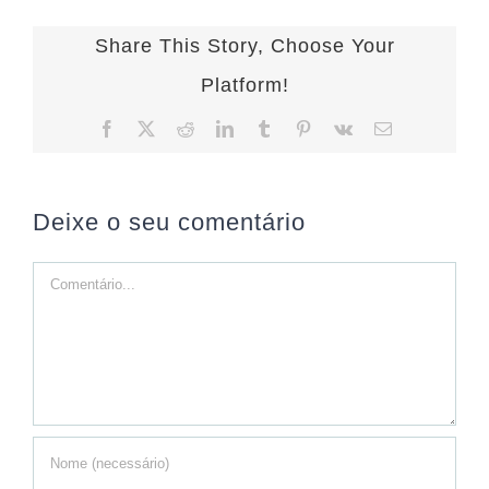
Share This Story, Choose Your
Platform!
Facebook
X
Reddit
LinkedIn
Tumblr
Pinterest
Vk
Email
(necessário
mas
não
publicado)
Deixe o seu comentário
Comment